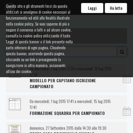
Questo sito o gli strumenti terzi da questo
Sda Biliardo - Uisp Modena
Leggi
Ho letto
utilizzati si avvalgono di cookie necessari al
funzionamento ed utili alle finalità illustrate
nella cookie policy. Se vuoi saperne di più o
negare il consenso a tutti o ad alcuni cookie,
Cerca nel sito
consulta la cookie policy utilizzando il tasto
'Leggi' di questo banner o il link presente nella
parte inferiore di ogni pagina. Chiudendo
questo banner, scorrendo questa pagina,
cliccando su un link o proseguendo la
navigazione in altra maniera, acconsenti
Da mercoledi', 1 lug 2015 17:39 a mercoledi', 15 lug 2015
all’uso dei cookie.
17:39
MODELLO PER CAPITANO ISCRIZIONE
CAMPIONATO
Da mercoledi', 1 lug 2015 17:41 a mercoledi', 15 lug 2015
17:41
FORMAZIONE SQUADRA PER CAMPIONATO
domenica, 27 Settembre 2015 dalle 14:30 alle 19:30