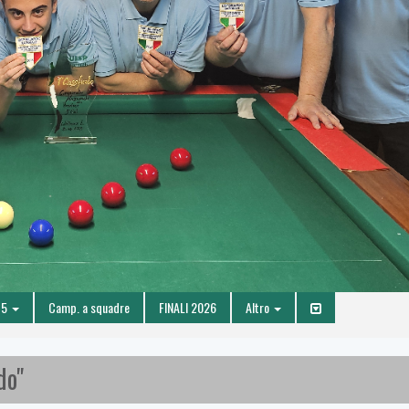
 5
Camp. a squadre
FINALI 2026
Altro
do"