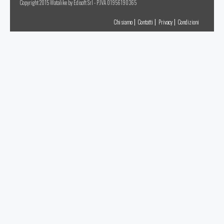
Copyright 2015 Watalike by Edisoft Srl - P.IVA 01956190365
|
|
|
Chi siamo
Contatti
Privacy
Condizioni